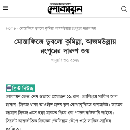
Home
»
মোস্তাফিজে ডুবলো কুমিল্লা, আজমউল্লায় রংপুরের দারুণ জয়
মোস্তাফিজে ডুবলো কুমিল্লা, আজমউল্লায়
রংপুরের দারুণ জয়
জানুয়ারি ৩০, ২০২৪
লোকায়ন ডেস্ক: শেষ ওভারে প্রয়োজন ২৯ রান। বোলিংয়ে সাকিব আল
হাসান। ক্রিজে থাকা তাওহীদ হৃদয় ভুল বোঝাবুঝিতে রানআউট। আমের
জামাল ক্রিজে এসে ছক্কা মারতে গিয়ে ধরা পড়েন বাউন্ডারি লাইনে।
সিলেট আন্তর্জাতিক ক্রিকেট স্টেডিয়াম কেঁপে ওঠে সাকিব-সাকিব
ধ্বনিতে।