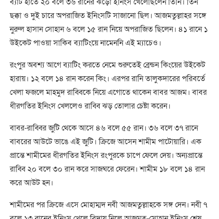
ব্যাট হাতে ২০ বলে ৩৬ রানের ঝড়ো ইনিংস খেলেছিলেন তিনি। তিন
ছক্কা ও দুই চারে অপরাজিত ইনিংসটি সাজানো ছিল। আজমতুল্লাহর সঙ্গে
নুরুল হাসান সোহান ৬ বলে ১৫ রান নিয়ে অপরাজিত ছিলেন। ৪১ রানে ১
উইকেট পাওয়া সাকিব ব্যাটিংয়ে নামেননি এই ম্যাচেও।
রংপুর অবশ্য আগে ব্যাটিং করতে নেমে শুরুতেই ব্রেন্ডন কিংয়ের উইকেট
হারায়। ১২ বলে ১৪ রান করেন কিং। এরপর রানি তালুকদারের পরিবর্তে
খেলা ফজলে মাহমুদ রাব্বিকে নিয়ে এগোতে থাকেন বাবর আজম। বাবর
ধীরগতির ইনিংস খেললেও রাব্বি ঝড় তোলার চেষ্টা করেন।
বাবর-রাব্বির জুটি থেকে আসে ৪৬ বলে ৫৫ রান। ৩৬ বলে ৩৭ রানে
বাবরের আউটে ভাঙে এই জুটি। ক্রিজে আসেন শামীম পাটোয়ারি। এক
প্রান্তে শামীমের ধীরগতির ইনিংস রংপুরকে চাপে ফেলে দেয়। অন্যপ্রান্তে
রাব্বি ২০ বলে ৩০ রান করে সাজঘরে ফেরেন। শামীম ১৮ বলে ১৪ রান
করে আউট হন।
শামীমের পর ক্রিজে এসে মোহাম্মদ নবী আজমতুল্লাহকে সঙ্গ দেন। নবী ৭
বলে ১৩ রানের ইনিংস খেলে বিদায় নিলে আজমত-সোহান ইনিংস শেষ