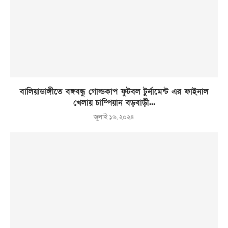
বালিয়াডাঙ্গীতে বঙ্গবন্ধু গোল্ডকাপ ফুটবল টুর্নামেন্ট এর ফাইনাল
খেলায় চাম্পিয়ান বড়বাড়ী...
জুলাই ১৬, ২০২৪