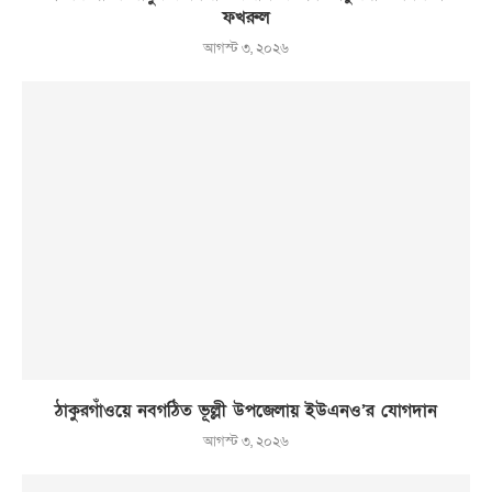
ফখরুল
আগস্ট ৩, ২০২৬
ঠাকুরগাঁওয়ে নবগঠিত ভূল্লী উপজেলায় ইউএনও’র যোগদান
আগস্ট ৩, ২০২৬