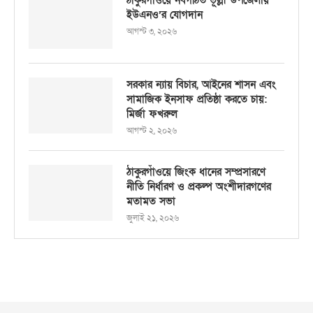
ঠাকুরগাঁওয়ে নবগঠিত ভূল্লী উপজেলায়
ইউএনও’র যোগদান
আগস্ট ৩, ২০২৬
সরকার ন্যায় বিচার, আইনের শাসন এবং
সামাজিক ইনসাফ প্রতিষ্ঠা করতে চায়:
মির্জা ফখরুল
আগস্ট ২, ২০২৬
ঠাকুরগাঁওয়ে জিংক ধানের সম্প্রসারণে
নীতি নির্ধারণ ও প্রকল্প অংশীদারগণের
মতামত সভা
জুলাই ২১, ২০২৬