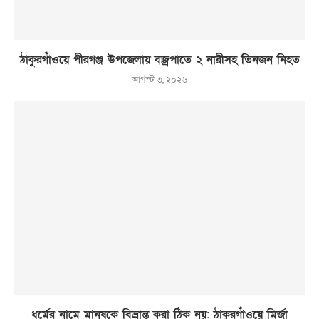
ঠাকুরগাঁওয়ে পীরগঞ্জ উপজেলায় বজ্রপাতে ২ নারীসহ তিনজন নিহত
আগস্ট ৩, ২০২৬
ধর্মের নামে মানুষকে বিভ্রান্ত করা ঠিক নয়: ঠাকুরগাঁওয়ে মির্জা