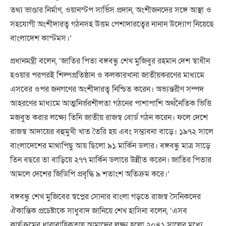
তথ্য ভাণ্ডার নির্মাণ, ওয়ানস্টপ সার্ভিস প্রদান, অংশীজনদের সঙ্গে আস্থা ও
সহযোগী অংশীদারত্ব গঠনসহ উত্তম পেশাদারত্বের নানান উদ্যোগ নিয়েছে
বাংলাদেশ কাস্টমস।’
প্রধানমন্ত্রী বলেন, ‘জাতির পিতা বঙ্গবন্ধু শেখ মুজিবুর রহমান দেশ স্বাধীন
হওয়ার পরপরই শিল্পপ্রতিষ্ঠান ও কলকারখানা জাতীয়করণের মাধ্যমে
এসবের ওপর জনগণের অংশীদারত্ব নিশ্চিত করেন। অভ্যন্তরীণ সম্পদ
আহরণের মাধ্যমে আত্মনির্ভরশীলতা গঠনের পাশাপাশি অর্থনৈতিক ভিত্তি
মজবুত করার লক্ষ্যে তিনি জাতীয় রাজস্ব বোর্ড গঠন করেন। ফলে দেশে
রাজস্ব আদায়ের বহুমুখী খাত তৈরি হয় এবং সম্ভাবনা বাড়ে। ১৯৭২ সালে
বাংলাদেশের মাথাপিছু আয় ছিলো ৯১ মার্কিন ডলার। বঙ্গবন্ধু মাত্র সাড়ে
তিন বছরে তা বাড়িয়ে ২৭৭ মার্কিন ডলারে উন্নীত করেন। জাতির পিতার
আমলে দেশের জিডিপি প্রবৃদ্ধি ৯ শতাংশ অতিক্রম করে।’
বঙ্গবন্ধু শেখ মুজিবের স্বপ্নের সোনার বাংলা গড়তে রাজস্ব সৈনিকদের
ঐকান্তিক প্রচেষ্টাকে সাধুবাদ জানিয়ে শেখ হাসিনা বলেন, ‘এসব
কার্যক্রমের ধারাবাহিকতায় আমাদের লক্ষ্য হলো ২০৪১ সালের মধ্যে