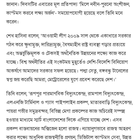
জানান। দিবসটির এবারের মূল প্রতিপাদ্য ‘মিলে নবীন-পুরনো অংশীজন,
কাস্টমস করবে লক্ষ্য অর্জন’- সময়োপযোগী হয়েছে বলে তিনি মনে
করেন।
শেখ হাসিনা বলেন, ‘আওয়ামী লীগ ২০০৯ সাল থেকে একাধারে সরকার
গঠন করে ক্ষুধামুক্ত, দারিদ্র্যমুক্ত, বৈষম্যহীন রাষ্ট্র ব্যবস্থা গড়ার প্রত্যয়ে
এবং অন্তর্ভুক্তিমূলক ও টেকসই অর্থনৈতিক উন্নয়নের লক্ষ্যে কাজ করে
যাচ্ছে। বিশ্ব অর্থনীতির এই সংকটময় মুহূর্তেও দেশি-বিদেশি বিনিয়োগ
আকর্ষণে আমাদের সরকার সফল হয়েছে। পদ্মা সেতু, বঙ্গবন্ধু টানেলের
স্বপ্ন জয় করেছি আমরা, মেট্রোরেলের যুগে প্রবেশ করেছে দেশ।’
তিনি বলেন, ‘রূপপুর পারমাণবিক বিদ্যুৎকেন্দ্র, রামপাল বিদ্যুৎকেন্দ্র,
এলএনজি টার্মিনাল ও গ্যাস পাইপলাইন প্রকল্প, মাতারবাড়ি বিদ্যুৎকেন্দ্র,
পায়রা গভীর সমুদ্রবন্দর, বিভিন্ন মেগা প্রকল্পের কাজ অচিরেই সম্পন্ন
হওয়ার মাধ্যমে স্মার্ট বাংলাদেশের দিকে এগিয়ে যাচ্ছে দেশ। এসব
প্রকল্প বাস্তবায়নের অক্সিজেন হলো রাজস্ব। ন্যায়ানুগভাবে রাজস্ব আহরণ
করার লক্ষ্যে আধুনিক রাজস্বনীতি প্রণয়ন, ডিজিটাল কাস্টমস সেবা, উন্নত