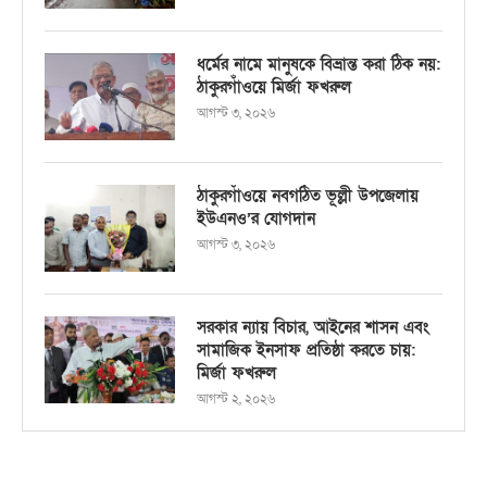
ধর্মের নামে মানুষকে বিভ্রান্ত করা ঠিক নয়:
ঠাকুরগাঁওয়ে মির্জা ফখরুল
আগস্ট ৩, ২০২৬
ঠাকুরগাঁওয়ে নবগঠিত ভূল্লী উপজেলায়
ইউএনও’র যোগদান
আগস্ট ৩, ২০২৬
সরকার ন্যায় বিচার, আইনের শাসন এবং
সামাজিক ইনসাফ প্রতিষ্ঠা করতে চায়:
মির্জা ফখরুল
আগস্ট ২, ২০২৬