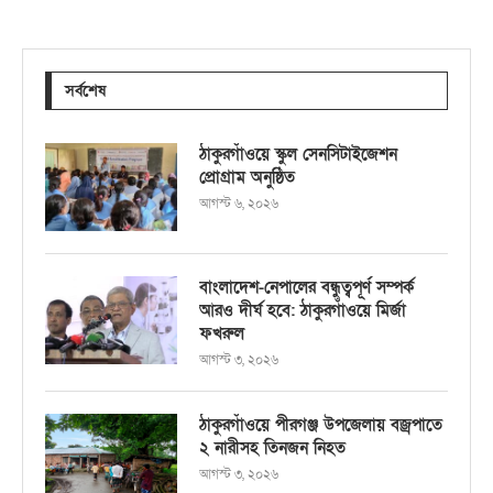
সর্বশেষ
ঠাকুরগাঁওয়ে স্কুল সেনসিটাইজেশন
প্রোগ্রাম অনুষ্ঠিত
আগস্ট ৬, ২০২৬
বাংলাদেশ-নেপালের বন্ধুত্বপূর্ণ সম্পর্ক
আরও দীর্ঘ হবে: ঠাকুরগাঁওয়ে মির্জা
ফখরুল
আগস্ট ৩, ২০২৬
ঠাকুরগাঁওয়ে পীরগঞ্জ উপজেলায় বজ্রপাতে
২ নারীসহ তিনজন নিহত
আগস্ট ৩, ২০২৬