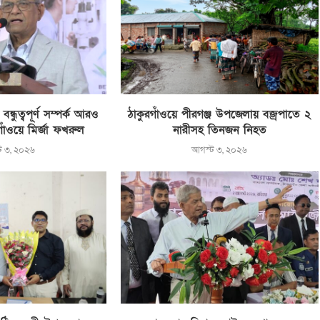
্ধুত্বপূর্ণ সম্পর্ক আরও
ঠাকুরগাঁওয়ে পীরগঞ্জ উপজেলায় বজ্রপাতে ২
রগাঁওয়ে মির্জা ফখরুল
নারীসহ তিনজন নিহত
ট ৩, ২০২৬
আগস্ট ৩, ২০২৬