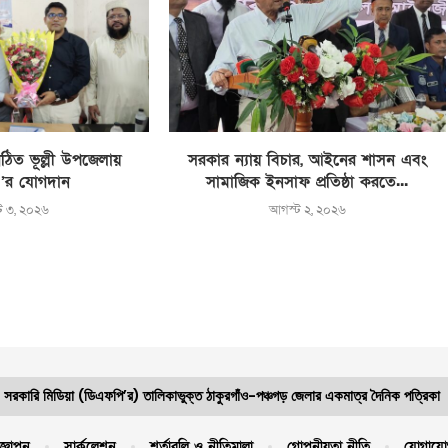
ঠিত ভূল্লী উপজেলায়
সরকার ন্যায় বিচার, আইনের শাসন এবং
’র যোগদান
সামাজিক ইনসাফ প্রতিষ্ঠা করতে...
ট ৩, ২০২৬
আগস্ট ২, ২০২৬
সরকারি মিডিয়া (ডিএফপি’র) তালিকাভুক্ত ঠাকুরগাঁও-পঞ্চগড় জেলার একমাত্র দৈনিক পত্রিকা
জ্ঞাপন
সার্কুলেশন
শর্তাবলি ও নীতিমালা
গোপনীয়তা নীতি
যোগাযো