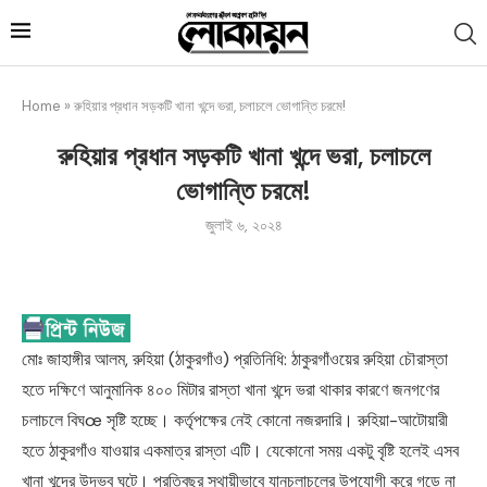
Home
»
রুহিয়ার প্রধান সড়কটি খানা খন্দে ভরা, চলাচলে ভোগান্তি চরমে!
রুহিয়ার প্রধান সড়কটি খানা খন্দে ভরা, চলাচলে
ভোগান্তি চরমে!
জুলাই ৬, ২০২৪
মোঃ জাহাঙ্গীর আলম, রুহিয়া (ঠাকুরগাঁও) প্রতিনিধি: ঠাকুরগাঁওয়ের রুহিয়া চৌরাস্তা
হতে দক্ষিণে আনুমানিক ৪০০ মিটার রাস্তা খানা খন্দে ভরা থাকার কারণে জনগণের
চলাচলে বিঘœ সৃষ্টি হচ্ছে। কর্তৃপক্ষের নেই কোনো নজরদারি। রুহিয়া-আটোয়ারী
হতে ঠাকুরগাঁও যাওয়ার একমাত্র রাস্তা এটি। যেকোনো সময় একটু বৃষ্টি হলেই এসব
খানা খন্দের উদ্ভব ঘটে। প্রতিবছর স্থায়ীভাবে যানচলাচলের উপযোগী করে গড়ে না