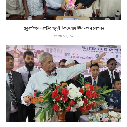
ঠাকুরগাঁওয়ে নবগঠিত ভূল্লী উপজেলায় ইউএনও’র যোগদান
আগস্ট ৩, ২০২৬