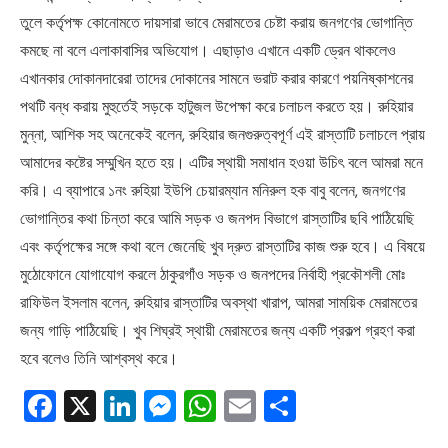
তুলে কর্তৃপক্ষ কোনোমতে দায়সারা ভাবে মেরামতের চেষ্টা করায় জনগণের ভোগান্তি
কমছে না বলে এলাকাবাসির অভিযোগ। এছাড়াও এখানে একটি ড্রেন থাকলেও
এখানকার দোকানদারেরা তাদের দোকানের সামনে ভরাট করার কারণে পয়নিষ্কাশনের
পথটি বন্ধ করায় মুহুর্তেই সড়কে হাটুজল উপেক্ষা করে চলাচল করতে হয়। রুহিয়ার
মুন্না, আশিক সহ অনেকেই বলেন, রুহিয়ার জনগুরুত্বপূর্ণ এই রাস্তাটি চলাচলে প্রায়
আমাদের কষ্টের সম্মুখিন হতে হয়। এটির স্থায়ী সমাধান হওয়া উচিৎ বলে আমরা মনে
করি। এ ব্যাপারে ১নং রুহিয়া ইউপি চেয়ারম্যান মনিরুল হক বাবু বলেন, জনগণের
ভোগান্তির কথা চিন্তা করে আমি সড়ক ও জনপদ বিভাগে রাস্তাটির ছবি পাঠিয়েছি
এবং কর্তৃপক্ষের সঙ্গে কথা বলে জেনেছি খুব দ্রুত রাস্তাটির কাজ শুরু হবে। এ বিষয়ে
মুঠোফোনে যোগাযোগ করলে ঠাকুরগাঁও সড়ক ও জনপদের নির্বাহী প্রকৌশলী মোঃ
রাফিউল ইসলাম বলেন, রুহিয়ার রাস্তাটির অবস্থা খারাপ, আমরা সাময়িক মেরামতের
জন্য গাড়ি পাঠিয়েছি। খুব শিঘ্রই স্থায়ী মেরামতের জন্য একটি প্রকল্প গ্রহণ করা
হবে বলেও তিনি আশ্বস্থ করে।
Facebook
X
LinkedIn
Messenger
WhatsApp
Email
Share