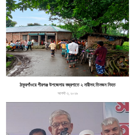
ঠাকুরগাঁওয়ে পীরগঞ্জ উপজেলায় বজ্রপাতে ২ নারীসহ তিনজন নিহত
আগস্ট ৩, ২০২৬