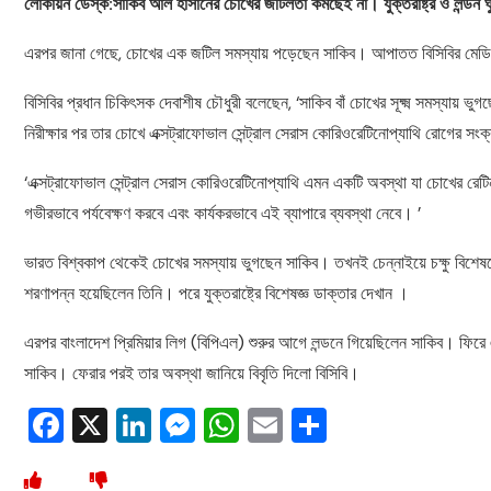
লোকায়ন ডেস্ক:সাকিব আল হাসানের চোখের জটিলতা কমছেই না। যুক্তরাষ্ট্র ও লন্ডন ঘু
এরপর জানা গেছে, চোখের এক জটিল সমস্যায় পড়েছেন সাকিব। আপাতত বিসিবির মেডিকে
বিসিবির প্রধান চিকিৎসক দেবাশীষ চৌধুরী বলেছেন, ‘সাকিব বাঁ চোখের সূক্ষ্ম সমস্যায় ভুগ
নিরীক্ষার পর তার চোখে এক্সট্রাফোভাল সেন্ট্রাল সেরাস কোরিওরেটিনোপ্যাথি রোগের স
‘এক্সট্রাফোভাল সেন্ট্রাল সেরাস কোরিওরেটিনোপ্যাথি এমন একটি অবস্থা যা চোখের রেটিন
গভীরভাবে পর্যবেক্ষণ করবে এবং কার্যকরভাবে এই ব্যাপারে ব্যবস্থা নেবে। ’
ভারত বিশ্বকাপ থেকেই চোখের সমস্যায় ভুগছেন সাকিব। তখনই চেন্নাইয়ে চক্ষু বিশেষ
শরণাপন্ন হয়েছিলেন তিনি। পরে যুক্তরাষ্ট্রে বিশেষজ্ঞ ডাক্তার দেখান ।
এরপর বাংলাদেশ প্রিমিয়ার লিগ (বিপিএল) শুরুর আগে লন্ডনে গিয়েছিলেন সাকিব। ফিরে
সাকিব। ফেরার পরই তার অবস্থা জানিয়ে বিবৃতি দিলো বিসিবি।
Facebook
X
LinkedIn
Messenger
WhatsApp
Email
Share