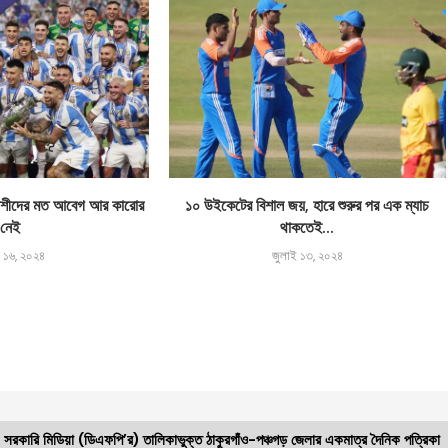
লাদেশীদের মত আবেগ আর কারোর
১০ উইকেটের বিশাল জয়, হারে শুরুর পর এক ম্যাচ
নেই
থাকতেই...
ই ১৬, ২০২৪
জুলাই ১৩, ২০২৪
সরকারি মিডিয়া (ডিএফপি’র) তালিকাভুক্ত ঠাকুরগাঁও-পঞ্চগড় জেলার একমাত্র দৈনিক পত্রিকা