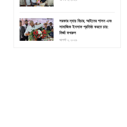
সরকার ন্যায় বিচার, আইনের শাসন এবং
সামাজিক ইনসাফ প্রতিষ্ঠা করতে চায়:
মির্জা ফখরুল
আগস্ট ২, ২০২৬