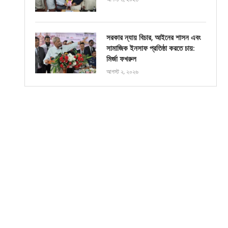
সরকার ন্যায় বিচার, আইনের শাসন এবং
সামাজিক ইনসাফ প্রতিষ্ঠা করতে চায়:
মির্জা ফখরুল
আগস্ট ২, ২০২৬