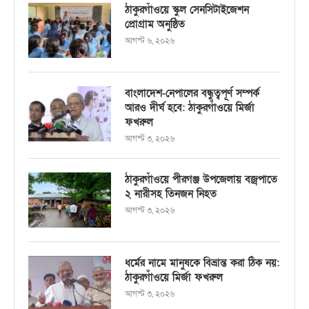
ঠাকুরগাঁওয়ে স্কুল সেনসিটাইজেশন
প্রোগ্রাম অনুষ্ঠিত
আগস্ট ৬, ২০২৬
বাংলাদেশ-নেপালের বন্ধুত্বপূর্ণ সম্পর্ক
আরও দীর্ঘ হবে: ঠাকুরগাঁওয়ে মির্জা
ফখরুল
আগস্ট ৩, ২০২৬
ঠাকুরগাঁওয়ে পীরগঞ্জ উপজেলায় বজ্রপাতে
২ নারীসহ তিনজন নিহত
আগস্ট ৩, ২০২৬
ধর্মের নামে মানুষকে বিভ্রান্ত করা ঠিক নয়:
ঠাকুরগাঁওয়ে মির্জা ফখরুল
আগস্ট ৩, ২০২৬