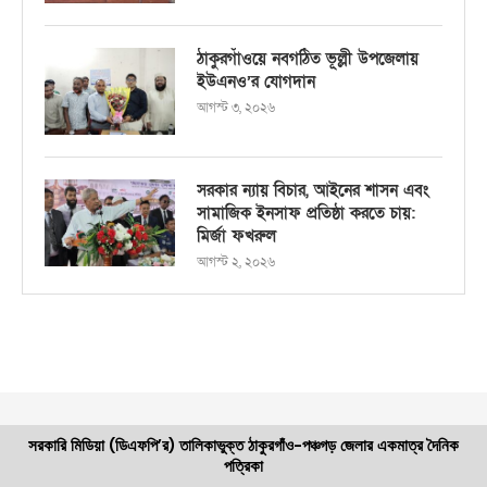
ঠাকুরগাঁওয়ে নবগঠিত ভূল্লী উপজেলায়
ইউএনও’র যোগদান
আগস্ট ৩, ২০২৬
সরকার ন্যায় বিচার, আইনের শাসন এবং
সামাজিক ইনসাফ প্রতিষ্ঠা করতে চায়:
মির্জা ফখরুল
আগস্ট ২, ২০২৬
সরকারি মিডিয়া (ডিএফপি’র) তালিকাভুক্ত ঠাকুরগাঁও-পঞ্চগড় জেলার একমাত্র দৈনিক
পত্রিকা