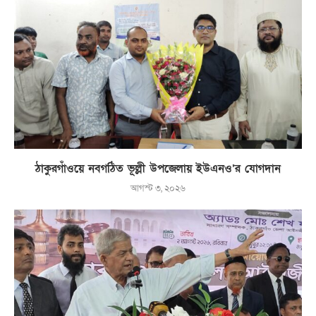
ঠাকুরগাঁওয়ে নবগঠিত ভূল্লী উপজেলায় ইউএনও’র যোগদান
আগস্ট ৩, ২০২৬