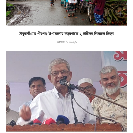
ঠাকুরগাঁওয়ে পীরগঞ্জ উপজেলায় বজ্রপাতে ২ নারীসহ তিনজন নিহত
আগস্ট ৩, ২০২৬