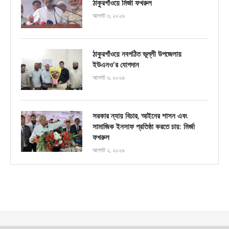
ঠাকুরগাঁওয়ে মির্জা ফখরুল
আগস্ট ৩, ২০২৬
ঠাকুরগাঁওয়ে নবগঠিত ভূল্লী উপজেলায়
ইউএনও’র যোগদান
আগস্ট ৩, ২০২৬
সরকার ন্যায় বিচার, আইনের শাসন এবং
সামাজিক ইনসাফ প্রতিষ্ঠা করতে চায়: মির্জা
ফখরুল
আগস্ট ২, ২০২৬