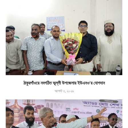
ঠাকুরগাঁওয়ে নবগঠিত ভূল্লী উপজেলায় ইউএনও’র যোগদান
আগস্ট ৩, ২০২৬