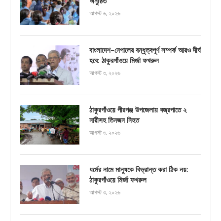
অনুষ্ঠিত
আগস্ট ৬, ২০২৬
বাংলাদেশ-নেপালের বন্ধুত্বপূর্ণ সম্পর্ক আরও দীর্ঘ
হবে: ঠাকুরগাঁওয়ে মির্জা ফখরুল
আগস্ট ৩, ২০২৬
ঠাকুরগাঁওয়ে পীরগঞ্জ উপজেলায় বজ্রপাতে ২
নারীসহ তিনজন নিহত
আগস্ট ৩, ২০২৬
ধর্মের নামে মানুষকে বিভ্রান্ত করা ঠিক নয়:
ঠাকুরগাঁওয়ে মির্জা ফখরুল
আগস্ট ৩, ২০২৬