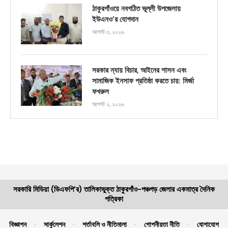
ঠাকুরগাঁওয়ে নবগঠিত ভূল্লী উপজেলায়
ইউএনও’র যোগদান
আগস্ট ৩, ২০২৬
সরকার ন্যায় বিচার, আইনের শাসন এবং
সামাজিক ইনসাফ প্রতিষ্ঠা করতে চায়: মির্জা
ফখরুল
আগস্ট ২, ২০২৬
সরকারি মিডিয়া (ডিএফপি’র) তালিকাভুক্ত ঠাকুরগাঁও-পঞ্চগড় জেলার একমাত্র দৈনিক
পত্রিকা
বিজ্ঞাপন
সার্কুলেশন
শর্তাবলি ও নীতিমালা
গোপনীয়তা নীতি
যোগাযোগ