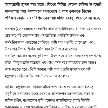
ল্যাবরেটরি স্থাপন করা হচ্ছে। বিশ্বের বিভিন্ন দেশের চাহিদা উপযোগি
মানসম্পন্ন পণ্য উৎপাদনে সারাদেশে ২ লাখ কৃষককে বিশেষ
প্রশিক্ষণ প্রদান এবং বিশ্বমানের প্যাকেজিং ব্যবস্থা গড়ে তোলা হচ্ছে।
রবিবার (২৬ নভেম্বর) রাজধানীর বার্ক অডিটোরিয়ামে বাণিজ্য মন্ত্রণালয়ের
ট্রেড সাপোর্ট মেজারস উইং আয়োজিত এলডিসি উত্তরণ এবং
কর্মপরিকল্পনা প্রণয়ণের প্রেক্ষিতে ‘কৃষি পণ্য রপ্তানি: চ্যালেঞ্জস এবং
উত্তরণের উপায়’ শীর্ষক কর্মশালায় তিনি এ কথা বলেন।
ওয়াহিদা আক্তার বলেন, কৃষি পণ্য উৎপাদনে আমরা সারাবিশ্বে প্রশংসিত
হচ্ছি। কিন্তু রপ্তানি বাড়ানো এবং উৎপাদন খরচ কমানোর জন্য আরও
কাজ করতে হবে। তিনি জানান, কৃষি পণ্য রপ্তানি সম্প্রসারণে কৃষি
মন্ত্রণালয় ডেডিকেটেড রপ্তানি ডেস্ক চালু করেছে।
বাণিজ্য মন্ত্রণালয়ের সিনিয়র সচিব তপন কান্তি ঘোষের সভাপতিত্বে
অনুষ্ঠানে অন্যান্যের মধ্যে মৎস্য ও প্রাণিসম্পদ মন্ত্রণালয়ের সচিব ড.
নাহিদ রশীদ, বাংলাদেশ কৃষি গবেষণা কাউন্সিলের (বার্ক) নির্বাহী
চেয়ারম্যান ড. শেখ মোহাম্মদ বখতিয়ার ও বাণিজ্য মন্ত্রণালয়ের রপ্তানি