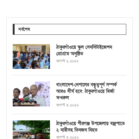
সর্বশেষ
ঠাকুরগাঁওয়ে স্কুল সেনসিটাইজেশন
প্রোগ্রাম অনুষ্ঠিত
আগস্ট ৬, ২০২৬
বাংলাদেশ-নেপালের বন্ধুত্বপূর্ণ সম্পর্ক
আরও দীর্ঘ হবে: ঠাকুরগাঁওয়ে মির্জা
ফখরুল
আগস্ট ৩, ২০২৬
ঠাকুরগাঁওয়ে পীরগঞ্জ উপজেলায় বজ্রপাতে
২ নারীসহ তিনজন নিহত
আগস্ট ৩, ২০২৬