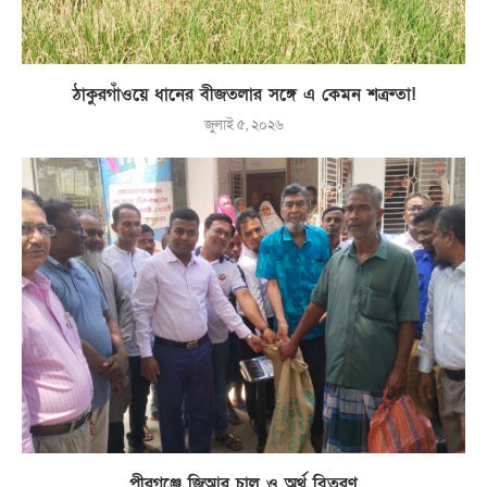
ঠাকুরগাঁওয়ে ধানের বীজতলার সঙ্গে এ কেমন শত্রুতা!
জুলাই ৫, ২০২৬
পীরগঞ্জে জিআর চাল ও অর্থ বিতরণ