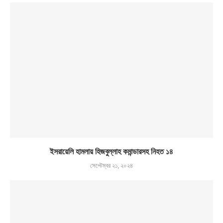
ইসরায়েলি হামলায় হিজবুল্লাহ কমান্ডারসহ নিহত ১৪
সেপ্টেম্বর ২১, ২০২৪