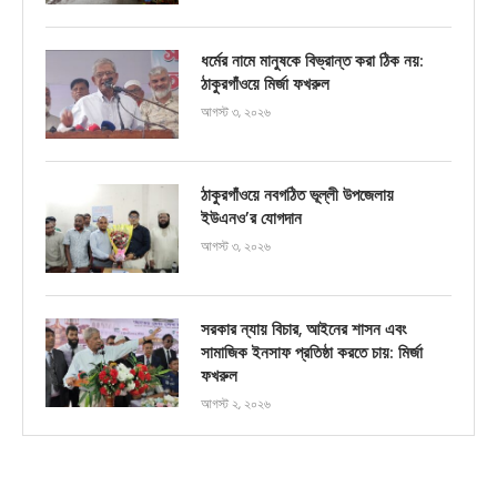
ধর্মের নামে মানুষকে বিভ্রান্ত করা ঠিক নয়:
ঠাকুরগাঁওয়ে মির্জা ফখরুল
আগস্ট ৩, ২০২৬
ঠাকুরগাঁওয়ে নবগঠিত ভূল্লী উপজেলায়
ইউএনও’র যোগদান
আগস্ট ৩, ২০২৬
সরকার ন্যায় বিচার, আইনের শাসন এবং
সামাজিক ইনসাফ প্রতিষ্ঠা করতে চায়: মির্জা
ফখরুল
আগস্ট ২, ২০২৬