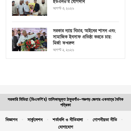
ইউএনও’র যোগদান
আগস্ট ৩, ২০২৬
সরকার ন্যায় বিচার, আইনের শাসন এবং
সামাজিক ইনসাফ প্রতিষ্ঠা করতে চায়:
মির্জা ফখরুল
আগস্ট ২, ২০২৬
সরকারি মিডিয়া (ডিএফপি’র) তালিকাভুক্ত ঠাকুরগাঁও-পঞ্চগড় জেলার একমাত্র দৈনিক
পত্রিকা
বিজ্ঞাপন
সার্কুলেশন
শর্তাবলি ও নীতিমালা
গোপনীয়তা নীতি
যোগাযোগ