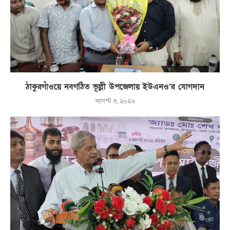
ঠাকুরগাঁওয়ে নবগঠিত ভূল্লী উপজেলায় ইউএনও’র যোগদান
আগস্ট ৩, ২০২৬