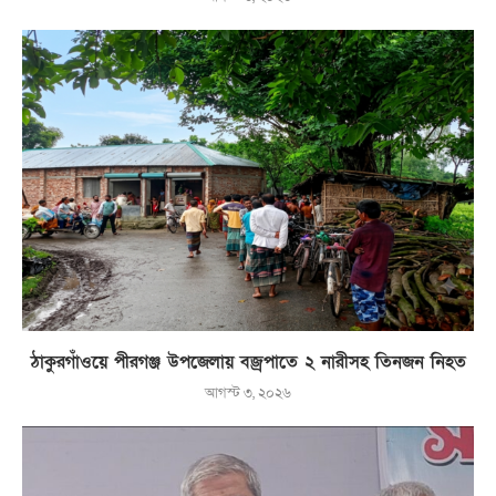
ঠাকুরগাঁওয়ে পীরগঞ্জ উপজেলায় বজ্রপাতে ২ নারীসহ তিনজন নিহত
আগস্ট ৩, ২০২৬