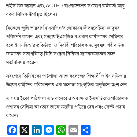
শহীদ উজ জামান এবং ACTED বাংলাদেশের সংযোগ কর্মকর্তা আবু
বকর সিদ্দিক উপস্থিত ছিলেন।
বিকেলে জুলি ভারবার্গ ইএসডিও’র লোকায়ন জীবনবৈচিত্র্য জাদুঘর
পরিদর্শন করেন।এবং সন্ধ্যায় ইএসডিও’র প্রধান কার্যালয়ের সেমিনার
হলে ইএসডিও’র প্রতিষ্ঠাতা ও নির্বাহী পরিচালক ড. মুহম্মদ শহীদ উজ
জামানের সভাপতিত্বে তিনি সংস্থার সিনিয়র ম্যানেজমেন্টের সঙ্গে
মতবিনিময় করেন।
সবশেষে তিনি ইকো পাঠশালা অ্যান্ড কলেজের শিক্ষার্থী ও ইএসডিও’র
উন্নয়ন কর্মীদের পরিবেশনায় এক মনোজ্ঞ সাংস্কৃতিক অনুষ্ঠানে অংশ নেন।
এ সময় ইকো পাঠশালা এন্ড কলেজের অধ্যক্ষ ও ইএসডিও’র পরিচালক
প্রশাসন সেলিমা আখতার তাকে উত্তরীয় পড়িয়ে দেন এবং ক্রেস্ট প্রদান
করেন।
Facebook
X
LinkedIn
Messenger
WhatsApp
Email
Share