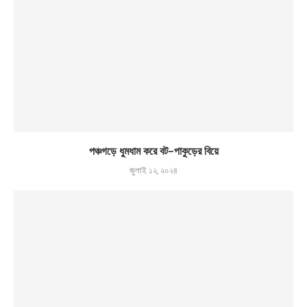
পঞ্চগড়ে ধুমধাম করে বট-পাকুড়ের বিয়ে
জুলাই ১২, ২০২৪