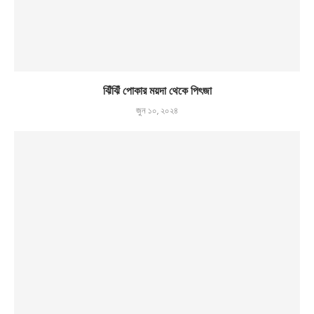
ঝিঁঝিঁ পোকার ময়দা থেকে পিৎজা
জুন ১০, ২০২৪