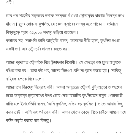
এটি।
তবে গত শতাব্দীর সত্তরের দশকে সদস্যরা বাঁধাধরা সৌন্দর্য্যের ধারণার বিরুদ্ধে রুখে
দাঁড়ান। সুন্দর হোক বা কুৎসিত, যে কেও ক্লাবের সদস্য হতে পারেন। বর্তমানে
বিশ্বজুড়ে প্রায় ২৫,০০০ সদস্য ছড়িয়ে রয়েছেন।
ক্লাবের সহ-সভাপতি জানি আলুইজি বলেন, ‘আমাদের নীতি হলো, কুৎসিত হওয়া
একটা গুণ, আর সৌন্দর্যের দাসত্ব করতে হয়।
আমরা প্রথাগত সৌন্দর্যকে ঘিরে উন্মাদনার বিরোধী। সে ক্ষেত্রে কম সুন্দর মানুষকে
বঞ্চিত করা হয়। তারা কষ্ট পায়, তাদের তিনগুণ বেশি সংগ্রাম করতে হয়। সবকিছু
বাহ্যিক রূপকে ঘিরে চলে।
আমরা তার বিরুদ্ধে বিদ্রোহ করি। আমরা অন্তরের সৌন্দর্য, বুদ্ধিমত্তা ও পছন্দের
মতো অন্যান্য মূল্যবোধের উপর জোর দেই৷’‘ইতালির কুৎসিততম মানুষ’ খেতাবজয়ী
দানিয়েলে ইসাবেতিনি বলেন, ‘আমি কুৎসিত, সত্যি বড় কুৎসিত। তাতে আমার কিছু
করার নেই। আমি বরং গর্ব বোধ করি। আমার খেতাব কেড়ে নিতে চাইলে সামনে এসে
কঠিন লড়াই করতে হবে কিন্তু।