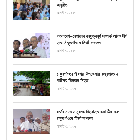
অনুষ্ঠিত
আগস্ট ৬, ২০২৬
বাংলাদেশ-নেপালের বন্ধুত্বপূর্ণ সম্পর্ক আরও দীর্ঘ
হবে: ঠাকুরগাঁওয়ে মির্জা ফখরুল
আগস্ট ৩, ২০২৬
ঠাকুরগাঁওয়ে পীরগঞ্জ উপজেলায় বজ্রপাতে ২
নারীসহ তিনজন নিহত
আগস্ট ৩, ২০২৬
ধর্মের নামে মানুষকে বিভ্রান্ত করা ঠিক নয়:
ঠাকুরগাঁওয়ে মির্জা ফখরুল
আগস্ট ৩, ২০২৬