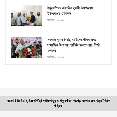
ঠাকুরগাঁওয়ে নবগঠিত ভূল্লী উপজেলায়
ইউএনও’র যোগদান
আগস্ট ৩, ২০২৬
সরকার ন্যায় বিচার, আইনের শাসন এবং
সামাজিক ইনসাফ প্রতিষ্ঠা করতে চায়: মির্জা
ফখরুল
আগস্ট ২, ২০২৬
সরকারি মিডিয়া (ডিএফপি’র) তালিকাভুক্ত ঠাকুরগাঁও-পঞ্চগড় জেলার একমাত্র দৈনিক
পত্রিকা